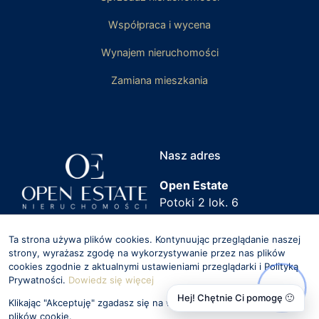
Współpraca i wycena
Wynajem nieruchomości
Zamiana mieszkania
Nasz adres
Open Estate
Potoki 2 lok. 6
02-717 Warszawa
Kontakt
Tu nas znajdziesz
Ta strona używa plików cookies. Kontynuując przeglądanie naszej
strony, wyrażasz zgodę na wykorzystywanie przez nas plików
biuro@openestate.pl
cookies zgodnie z aktualnymi ustawieniami przeglądarki i Polityką
Prywatności.
Dowiedz się więcej
508-853-394
Hej! Chętnie Ci pomogę 🙂
Klikając "Akceptuję" zgadasz się na wykorzystywanie przez nas
Zgłoś nieruchomość
plików cookie.