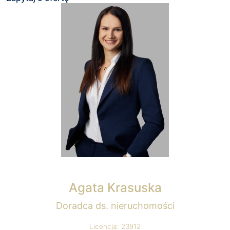
Agata Krasuska
Doradca ds. nieruchomości
Licencja: 23912