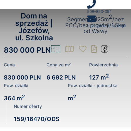
508-853-394
Dom na
2
Segmenty/125m
/bez
sprzedaż |
PCC/bez prowizji/1,5km
biuro@openestate.pl
Józefów,
od Wawy
ul. Szkolna
830 000 PLN
2
Cena
Cena za m
Powierzchnia
2
830 000 PLN
6 692 PLN
127 m
Pow. działki
Pow. działki - jednostka
2
2
364 m
m
Numer oferty
159/16470/ODS