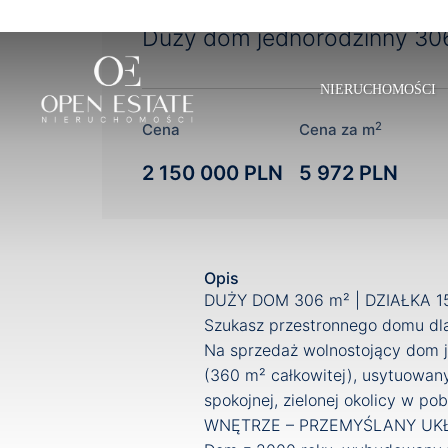
Duży dom jednorodzinny 306
NIERUCHOMOŚCI
2
Cena
Cena za m
2 150 000 PLN
5 972 PLN
Opis
DUŻY DOM 306 m² | DZIAŁKA 1
Szukasz przestronnego domu dla 
Na sprzedaż wolnostojący dom j
(360 m² całkowitej), usytuowan
spokojnej, zielonej okolicy w p
WNĘTRZE – PRZEMYŚLANY UKŁ