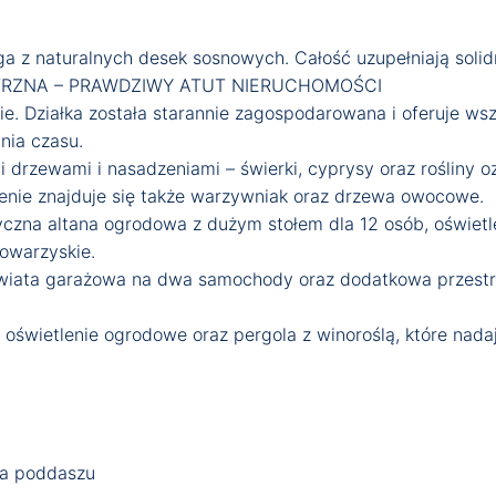
ga z naturalnych desek sosnowych. Całość uzupełniają soli
TRZNA – PRAWDZIWY ATUT NIERUCHOMOŚCI
e. Działka została starannie zagospodarowana i oferuje ws
nia czasu.
i drzewami i nasadzeniami – świerki, cyprysy oraz rośliny 
renie znajduje się także warzywniak oraz drzewa owocowe.
czna altana ogrodowa z dużym stołem dla 12 osób, oświetle
towarzyskie.
eż wiata garażowa na dwa samochody oraz dodatkowa przes
y, oświetlenie ogrodowe oraz pergola z winoroślą, które na
na poddaszu