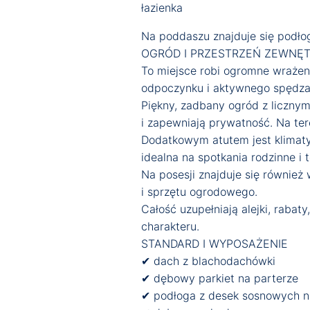
łazienka
Na poddaszu znajduje się podło
OGRÓD I PRZESTRZEŃ ZEWNĘ
To miejsce robi ogromne wrażeni
odpoczynku i aktywnego spędza
Piękny, zadbany ogród z licznym
i zapewniają prywatność. Na te
Dodatkowym atutem jest klimaty
idealna na spotkania rodzinne i 
Na posesji znajduje się równi
i sprzętu ogrodowego.
Całość uzupełniają alejki, rabat
charakteru.
STANDARD I WYPOSAŻENIE
✔ dach z blachodachówki
✔ dębowy parkiet na parterze
✔ podłoga z desek sosnowych 