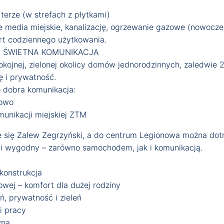
erze (w strefach z płytkami)
 media miejskie, kanalizację, ogrzewanie gazowe (nowocze
rt codziennego użytkowania.
 I ŚWIETNA KOMUNIKACJA
kojnej, zielonej okolicy domów jednorodzinnych, zaledwie 
ę i prywatność.
 dobra komunikacja:
nowo
unikacji miejskiej ZTM
je się Zalew Zegrzyński, a do centrum Legionowa można dotr
 i wygodny – zarówno samochodem, jak i komunikacją.
onstrukcja
j – komfort dla dużej rodziny
, prywatność i zieleń
i pracy
wna