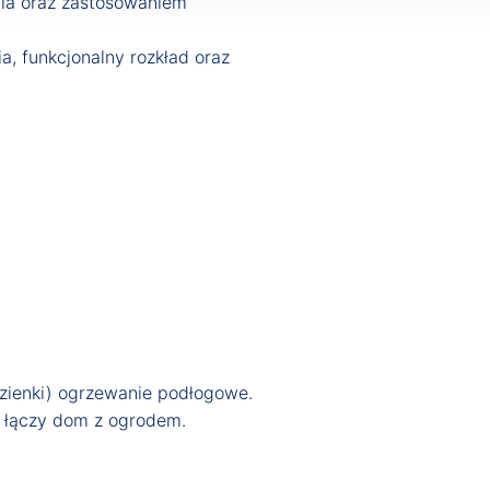
nia oraz zastosowaniem
, funkcjonalny rozkład oraz
azienki) ogrzewanie podłogowe.
e łączy dom z ogrodem.