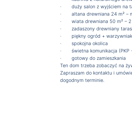
· duży salon z wyjściem na tar
· altana drewniana 24 m² – mi
· wiata drewniana 50 m² – 2 
· zadaszony drewniany taras
· piękny ogród + warzywniak
· spokojna okolica
· świetna komunikacja (PKP 
· gotowy do zamieszkania
Ten dom trzeba zobaczyć na żyw
Zapraszam do kontaktu i umówie
dogodnym terminie.