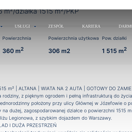
 m²/działka 1515 m²/PKP
USŁUGI
ZESPÓŁ
KARIERA
DARM
Powierzchnia
Powierzchnia użytkowa
Pow. działki
2
2
360 m
306 m2
1 515 m
515 m² | ALTANA | WIATA NA 2 AUTA | GOTOWY DO ZAMI
rodziny, z pięknym ogrodem i pełną infrastrukturą do życi
ednorodzinny położony przy ulicy Głównej w Józefowie o p
y na dużej, zagospodarowanej działce o powierzchni 1515 m
obliżu Legionowa, z szybkim dojazdem do Warszawy.
AD I DUŻA PRZESTRZEŃ