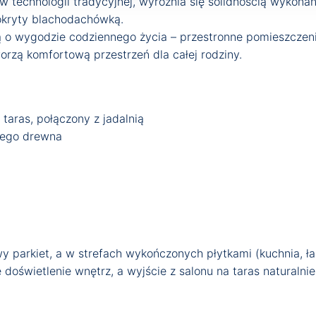
technologii tradycyjnej, wyróżnia się solidnością wykona
okryty blachodachówką.
 o wygodzie codziennego życia – przestronne pomieszczenia
orzą komfortową przestrzeń dla całej rodziny.
taras, połączony z jadalnią
wego drewna
 parkiet, a w strefach wykończonych płytkami (kuchnia, ł
doświetlenie wnętrz, a wyjście z salonu na taras naturalni