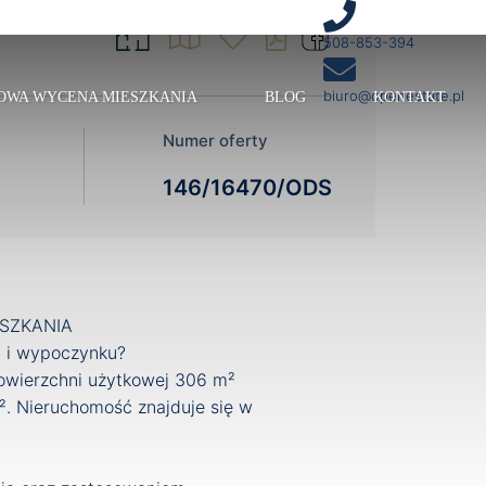
508-853-394
biuro@openestate.pl
OWA WYCENA MIESZKANIA
BLOG
KONTAKT
Numer oferty
146/16470/ODS
ESZKANIA
a i wypoczynku?
owierzchni użytkowej 306 m²
². Nieruchomość znajduje się w