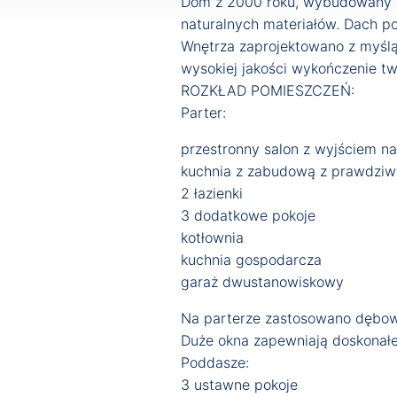
Dom z 2000 roku, wybudowany w 
naturalnych materiałów. Dach p
Wnętrza zaprojektowano z myślą
wysokiej jakości wykończenie tw
ROZKŁAD POMIESZCZEŃ:
Parter:
przestronny salon z wyjściem na 
kuchnia z zabudową z prawdzi
2 łazienki
3 dodatkowe pokoje
kotłownia
kuchnia gospodarcza
garaż dwustanowiskowy
Na parterze zastosowano dębowy
Duże okna zapewniają doskonałe 
Poddasze:
3 ustawne pokoje