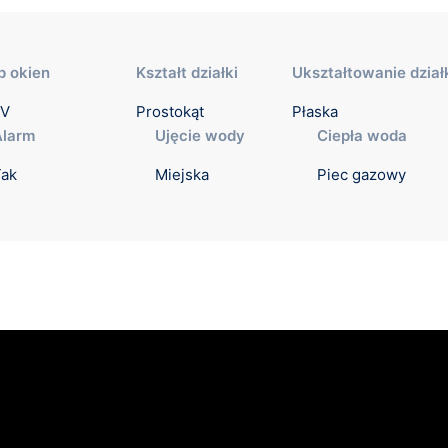
p okien
Kształt działki
Ukształtowanie dział
V
Prostokąt
Płaska
Alarm
Ujęcie wody
Ciepła woda
Tak
Miejska
Piec gazowy