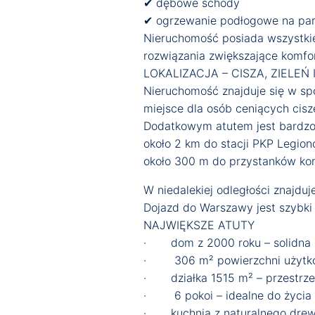
✔ dębowe schody
✔ ogrzewanie podłogowe na part
Nieruchomość posiada wszystkie
rozwiązania zwiększające komfo
LOKALIZACJA – CISZA, ZIELEŃ
Nieruchomość znajduje się w spo
miejsce dla osób ceniących cisz
Dodatkowym atutem jest bardzo
około 2 km do stacji PKP Legio
około 300 m do przystanków kom
W niedalekiej odległości znajdu
Dojazd do Warszawy jest szybki
NAJWIĘKSZE ATUTY
· dom z 2000 roku – solidna k
· 306 m² powierzchni użytkowe
· działka 1515 m² – przestrzeń
· 6 pokoi – idealne do życia 
· kuchnia z naturalnego dre