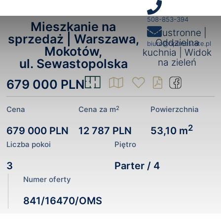
508-853-394
Mieszkanie na
Dwustronne |
sprzedaż |
Warszawa,
Oddzielna
biuro@openestate.pl
Mokotów,
kuchnia | Widok
ul. Sewastopolska
na zieleń
679 000 PLN
2
Cena
Cena za m
Powierzchnia
2
679 000 PLN
12 787 PLN
53,10 m
Liczba pokoi
Piętro
3
Parter / 4
Numer oferty
841/16470/OMS