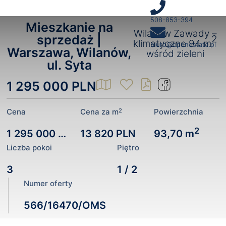
508-853-394
Mieszkanie na
Wilanów Zawady –
sprzedaż |
2
klimatyczne 94 m
biuro@openestate.pl
Warszawa, Wilanów,
wśród zieleni
ul. Syta
1 295 000 PLN
2
Cena
Cena za m
Powierzchnia
2
1 295 000 PLN
13 820 PLN
93,70 m
Liczba pokoi
Piętro
3
1 / 2
Numer oferty
566/16470/OMS