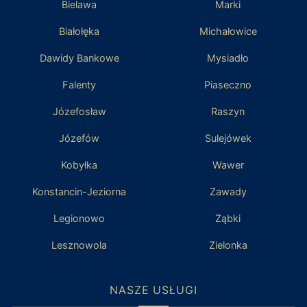
Bielawa
Marki
Białołęka
Michałowice
Dawidy Bankowe
Mysiadło
Falenty
Piaseczno
Józefosław
Raszyn
Józefów
Sulejówek
Kobyłka
Wawer
Konstancin-Jeziorna
Zawady
Legionowo
Ząbki
Lesznowola
Zielonka
NASZE USŁUGI