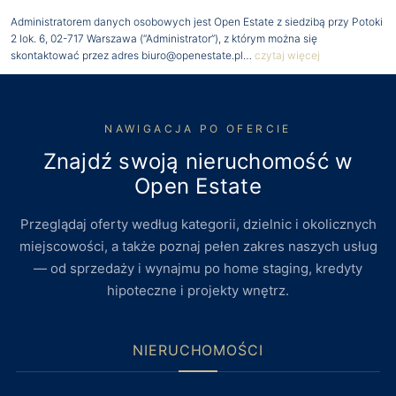
Administratorem danych osobowych jest Open Estate z siedzibą przy Potoki
2 lok. 6, 02-717 Warszawa (“Administrator”), z którym można się
skontaktować przez adres biuro@openestate.pl…
czytaj więcej
NAWIGACJA PO OFERCIE
Znajdź swoją nieruchomość w
Open Estate
Przeglądaj oferty według kategorii, dzielnic i okolicznych
miejscowości, a także poznaj pełen zakres naszych usług
— od sprzedaży i wynajmu po home staging, kredyty
hipoteczne i projekty wnętrz.
NIERUCHOMOŚCI