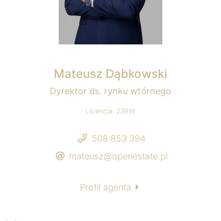
Mateusz Dąbkowski
Dyrektor ds. rynku wtórnego
Licencja: 23916
508 853 394
mateusz@openestate.pl
Profil agenta