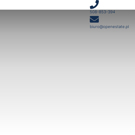
508-853-394
biuro@openestate.pl