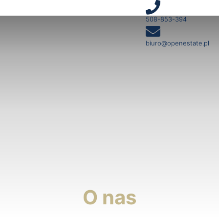
508-853-394
biuro@openestate.pl
O nas