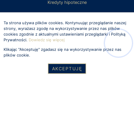
Kredyty hipoteczne
Projekty wnętrz
Ta strona używa plików cookies. Kontynuując przeglądanie naszej
Sprzedaż nieruchomości
strony, wyrażasz zgodę na wykorzystywanie przez nas plików
cookies zgodnie z aktualnymi ustawieniami przeglądarki i Polityką
Współpraca i wycena
Prywatności.
Dowiedz się więcej
Wynajem nieruchomości
Klikając "Akceptuję" zgadasz się na wykorzystywanie przez nas
plików cookie.
Zamiana mieszkania
AKCEPTUJĘ
Zadzwoń
Wiadomość
Nasz adres
Open Estate
Potoki 2 lok. 6
02-717 Warszawa
Kontakt
Tu nas znajdziesz