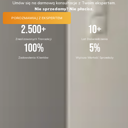
Umów się na darmową konsultacje z Twoim ekspertem.
Nie sprzedamy? Nie płacisz.
POROZMAWIAJ Z EKSPERTEM
2.500
+
10
+
Zrealizowanych Transakcji
Lat Doświadczenia
100
%
5
%
Zadowolenia Klientów
Wyższa Wartość Sprzedaży