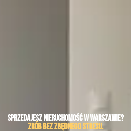
Sprzedajesz nieruchomość w Warszawie?
zrób bez zbędnego stresu.