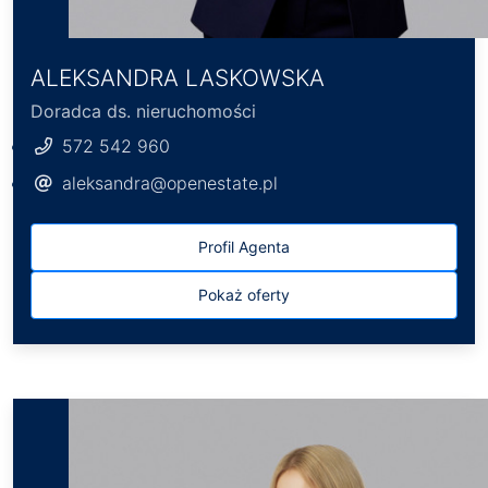
ALEKSANDRA LASKOWSKA
Doradca ds. nieruchomości
572 542 960
aleksandra@openestate.pl
Profil Agenta
Pokaż oferty