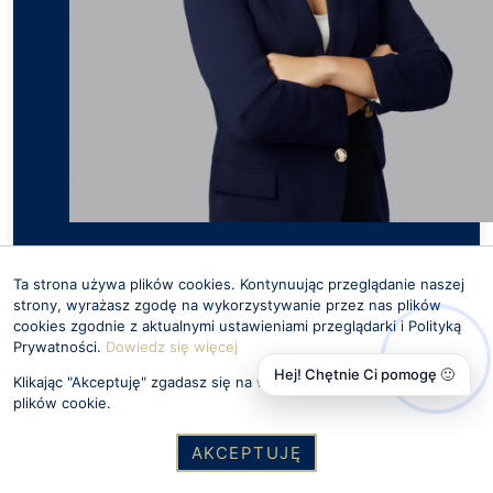
MAŁGORZATA ŚWIDEREK
Ta strona używa plików cookies. Kontynuując przeglądanie naszej
Doradca ds. nieruchomości
strony, wyrażasz zgodę na wykorzystywanie przez nas plików
cookies zgodnie z aktualnymi ustawieniami przeglądarki i Polityką
663 181 429
Prywatności.
Dowiedz się więcej
malgorzata@openestate.pl
Hej! Chętnie Ci pomogę 🙂
Klikając "Akceptuję" zgadasz się na wykorzystywanie przez nas
plików cookie.
Profil Agenta
AKCEPTUJĘ
Zadzwoń
Wiadomość
Pokaż oferty