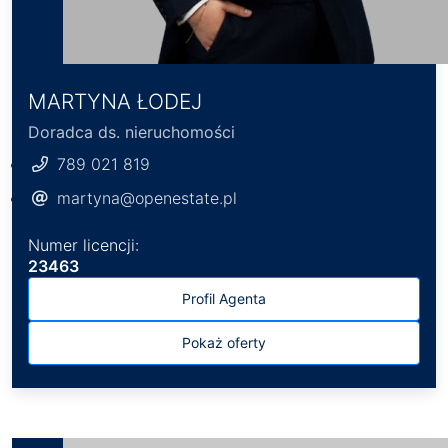
MARTYNA ŁODEJ
Doradca ds. nieruchomości
789 021 819
martyna@openestate.pl
Numer licencji:
23463
Profil Agenta
Pokaż oferty