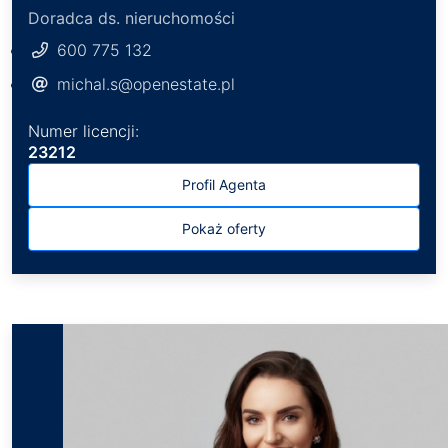
Doradca ds. nieruchomości
600 775 132
michal.s@openestate.pl
Numer licencji:
23212
Profil Agenta
Pokaż oferty