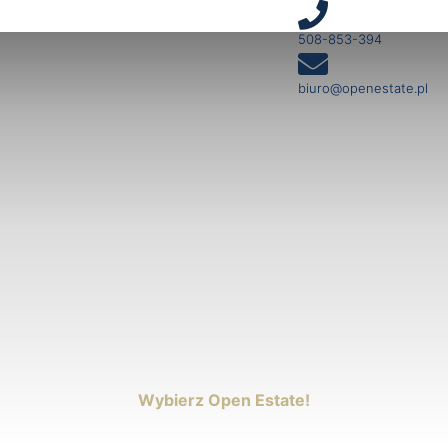
508-853-394
biuro@openestate.pl
Wybierz Open Estate!