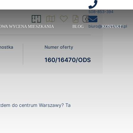
508-853-394
biuro@openestate.pl
OWA WYCENA MIESZKANIA
BLOG
KONTAKT
dnostka
Numer oferty
160/16470/ODS
jazdem do centrum Warszawy? Ta