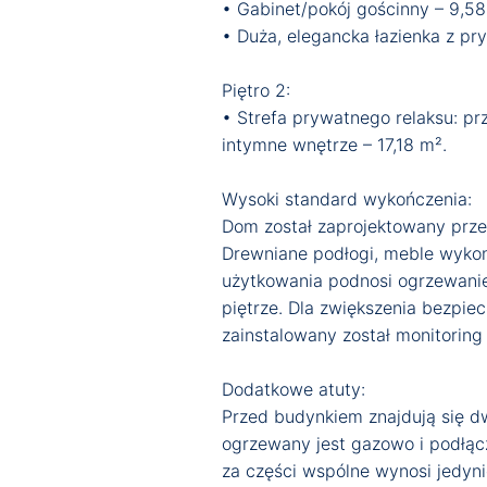
• Gabinet/pokój gościnny – 9,58
• Duża, elegancka łazienka z p
Piętro 2:
• Strefa prywatnego relaksu: pr
intymne wnętrze – 17,18 m².
Wysoki standard wykończenia:
Dom został zaprojektowany przez
Drewniane podłogi, meble wykon
użytkowania podnosi ogrzewanie 
piętrze. Dla zwiększenia bezpie
zainstalowany został monitoring
Dodatkowe atuty:
Przed budynkiem znajdują się d
ogrzewany jest gazowo i podłącz
za części wspólne wynosi jedyni