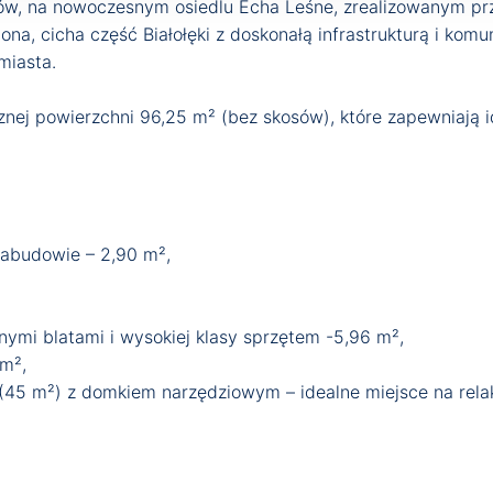
atów, na nowoczesnym osiedlu Echa Leśne, zrealizowanym 
na, cicha część Białołęki z doskonałą infrastrukturą i komu
miasta.
ej powierzchni 96,25 m² (bez skosów), które zapewniają i
zabudowie – 2,90 m²,
ymi blatami i wysokiej klasy sprzętem -5,96 m²,
m²,
(45 m²) z domkiem narzędziowym – idealne miejsce na rela