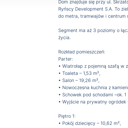
Dom znajduje się przy ul. Skrz
Ryńscy Development S.A. To zielo
do metra, tramwajów i centrum 
Segment ma aż 3 poziomy o łączn
życia.
Rozkład pomieszczeń:
Parter:
• Wiatrołap z pojemną szafą w 
• Toaleta – 1,53 m²,
• Salon – 19,26 m²,
• Nowoczesna kuchnia z kamienn
• Schowek pod schodami –ok. 1 
• Wyjście na prywatny ogródek 
Piętro 1:
• Pokój dziecięcy – 10,62 m²,