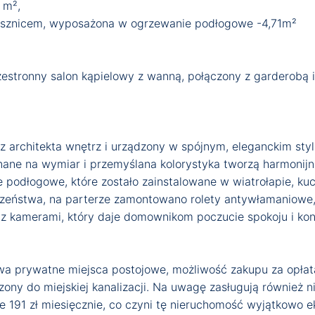
 m²,
rysznicem, wyposażona w ogrzewanie podłogowe -4,71m²
zestronny salon kąpielowy z wanną, połączony z garderobą i
 architekta wnętrz i urządzony w spójnym, eleganckim stylu
ane na wymiar i przemyślana kolorystyka tworzą harmonijn
podłogowe, które zostało zainstalowane w wiatrołapie, kuch
czeństwa, na parterze zamontowano rolety antywłamaniowe, 
 z kamerami, który daje domownikom poczucie spokoju i kont
wa prywatne miejsca postojowe, możliwość zakupu za opłat
ony do miejskiej kanalizacji. Na uwagę zasługują również ni
e 191 zł miesięcznie, co czyni tę nieruchomość wyjątkowo e