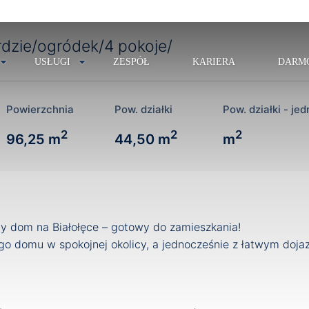
dzie/ogródek/4 pokoje/
USŁUGI
ZESPÓŁ
KARIERA
DARM
Powierzchnia
Pow. działki
Pow. działki - je
2
2
2
96,25 m
44,50 m
m
 dom na Białołęce – gotowy do zamieszkania!
go domu w spokojnej okolicy, a jednocześnie z łatwym do