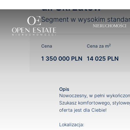
ul. Skrzatów
Segment w wysokim standar
NIERUCHOMOŚCI
2
Cena
Cena za m
1 350 000 PLN
14 025 PLN
Opis
Nowoczesny, w pełni wykończony
Szukasz komfortowego, stylowe
oferta jest dla Ciebie!
Lokalizacja: