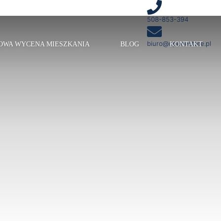
508-853-394
biuro@openestate.pl
OWA WYCENA MIESZKANIA
BLOG
KONTAKT