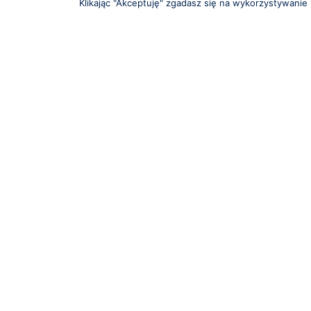
Klikając "Akceptuję" zgadasz się na wykorzystywanie 
Bielawa
SPRZEDAŻ BIELAWA
Brak ofert dla podanych kryteriów wyszukiwania