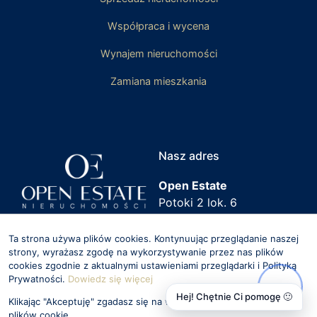
Współpraca i wycena
Wynajem nieruchomości
Zamiana mieszkania
Nasz adres
Open Estate
Potoki 2 lok. 6
02-717 Warszawa
Kontakt
Tu nas znajdziesz
Ta strona używa plików cookies. Kontynuując przeglądanie naszej
strony, wyrażasz zgodę na wykorzystywanie przez nas plików
biuro@openestate.pl
cookies zgodnie z aktualnymi ustawieniami przeglądarki i Polityką
Prywatności.
Dowiedz się więcej
508-853-394
Hej! Chętnie Ci pomogę 🙂
Klikając "Akceptuję" zgadasz się na wykorzystywanie przez nas
Zgłoś nieruchomość
plików cookie.