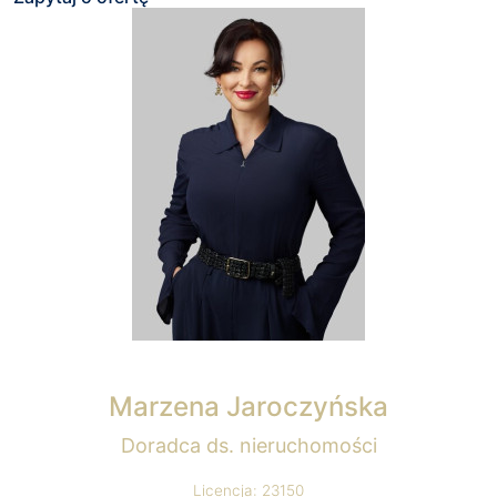
Marzena Jaroczyńska
Doradca ds. nieruchomości
Licencja: 23150