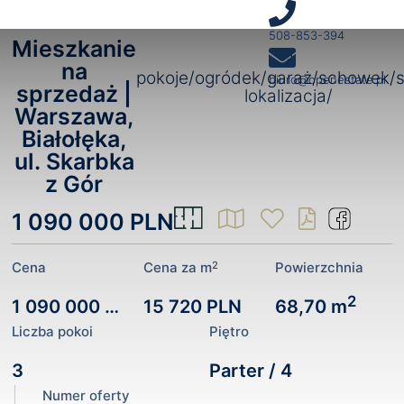
508-853-394
Mieszkanie
3
na
pokoje/ogródek/garaż/schowek/
biuro@openestate.pl
sprzedaż |
lokalizacja/
Warszawa,
Białołęka,
ul. Skarbka
z Gór
1 090 000 PLN
2
Cena
Cena za m
Powierzchnia
2
1 090 000 PLN
15 720 PLN
68,70 m
Liczba pokoi
Piętro
3
Parter / 4
Numer oferty