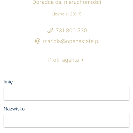
Doradca ds. nieruchomości
Licencja: 23915
731 800 530
mariola@openestate.pl
Profil agenta
Imię
Nazwisko