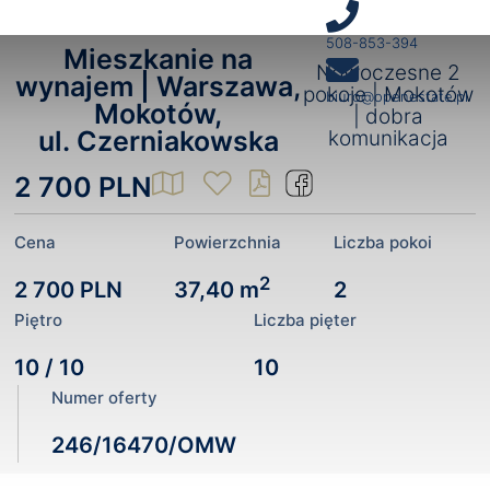
508-853-394
Mieszkanie na
Nowoczesne 2
wynajem |
Warszawa,
pokoje | Mokotów
biuro@openestate.pl
Mokotów,
| dobra
ul. Czerniakowska
komunikacja
2 700 PLN
Cena
Powierzchnia
Liczba pokoi
2
2 700 PLN
37,40 m
2
Piętro
Liczba pięter
10 / 10
10
Numer oferty
246/16470/OMW