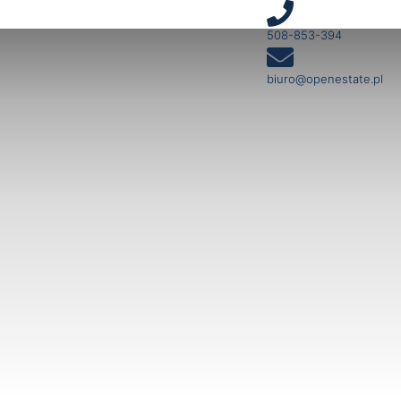
508-853-394
biuro@openestate.pl